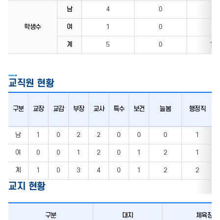
남
4
0
7
학생수
여
1
0
3
계
5
0
10
교직원 현황
구분
교장
교감
부장
교사
특수
보건
늘봄
행정직
남
1
0
2
2
0
0
0
1
여
0
0
1
2
0
1
2
1
계
1
0
3
4
0
1
2
2
교지 현황
구분
대지
체육장