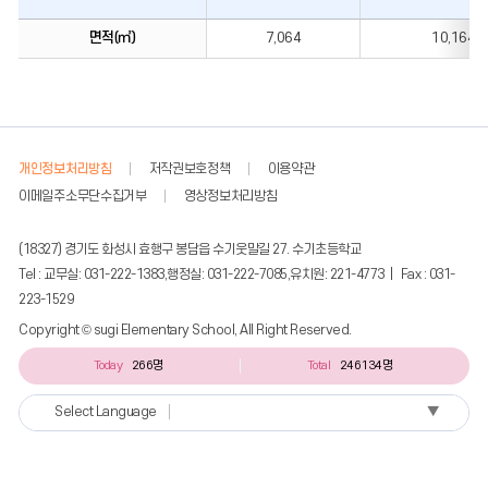
면적(㎡)
7,064
10,164
개인정보처리방침
저작권보호정책
이용약관
이메일주소무단수집거부
영상정보처리방침
(18327) 경기도 화성시 효행구 봉담읍 수기웃말길 27. 수기초등학교
Tel : 교무실: 031-222-1383,행정실: 031-222-7085,유치원: 221-4773 | Fax : 031-
223-1529
Copyright © sugi Elementary School, All Right Reserved.
Today
266명
Total
246134명
▼
Select Language