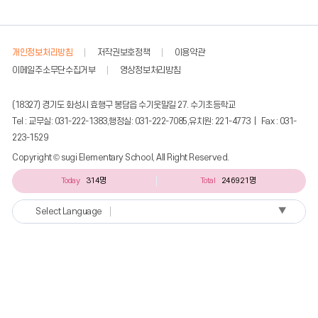
개인정보처리방침
저작권보호정책
이용약관
이메일주소무단수집거부
영상정보처리방침
(18327) 경기도 화성시 효행구 봉담읍 수기웃말길 27. 수기초등학교
Tel : 교무실: 031-222-1383,행정실: 031-222-7085,유치원: 221-4773 | Fax : 031-
223-1529
Copyright © sugi Elementary School, All Right Reserved.
Today
314명
Total
246921명
▼
Select Language