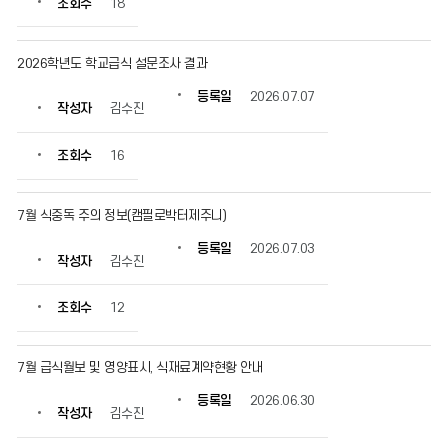
조회수
18
정
보
를
2026학년도 학교급식 설문조사 결과
확
인
등록일
2026.07.07
작성자
김수진
할
수
있
조회수
16
습
니
다.
7월 식중독 주의 정보(캠필로박터제주니)
등록일
2026.07.03
작성자
김수진
조회수
12
7월 급식월보 및 영양표시, 식재료계약현황 안내
등록일
2026.06.30
작성자
김수진