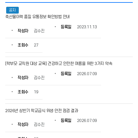
급
공지
식
축산물이력 품질 유통정보 확인방법 안내
자
료
등록일
2023.11.13
실
작성자
김수진
의
게
조회수
27
시
물
번
[학부모·교직원 대상 교육] 건강하고 안전한 여름을 위한 3가지 약속
호,
제
등록일
2026.07.09
작성자
김수진
목,
작
성
조회수
19
자,
등
록
2026년 상반기 학교급식 위생·안전 점검 결과
일,
등록일
2026.07.09
조
작성자
김수진
회
수