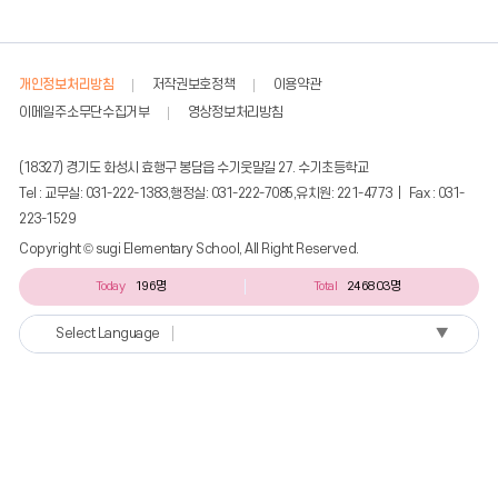
개인정보처리방침
저작권보호정책
이용약관
이메일주소무단수집거부
영상정보처리방침
(18327) 경기도 화성시 효행구 봉담읍 수기웃말길 27. 수기초등학교
Tel : 교무실: 031-222-1383,행정실: 031-222-7085,유치원: 221-4773 | Fax : 031-
223-1529
Copyright © sugi Elementary School, All Right Reserved.
Today
196명
Total
246803명
▼
Select Language