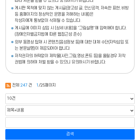
따라 처분
을 받을 수 있으니 유의하시기 바랍니다.
게시판 목적에 맞지 않는 게시글(광고성 글, 인신공격, 저속한 표현, 비방
등 홈페이지의 정상적인 운영을 저해하는 내용)
은
작성자에게 통보없이 삭제될 수 있습니다.
게시글에 이미지 삽입 시 [상세 내용]을 “그림설명”에 입력해야 합니다.
(장애인차별금지법에 따른 웹접근성 준수)
외부 동영상 탑재 시 콘텐츠(음성정보 등)에 대한 대체 수단(자막삽입 또
는 본문설명)이 제공되어야 합니다.
저작권자의 허락없이 제작물(사진,그림,영상,폰트 등)을 올릴경우 저작
권법에 의하여 처벌 받을 수 있으니 유의하시기 바랍니다.
전체
247
건
1
/25페이지
검색