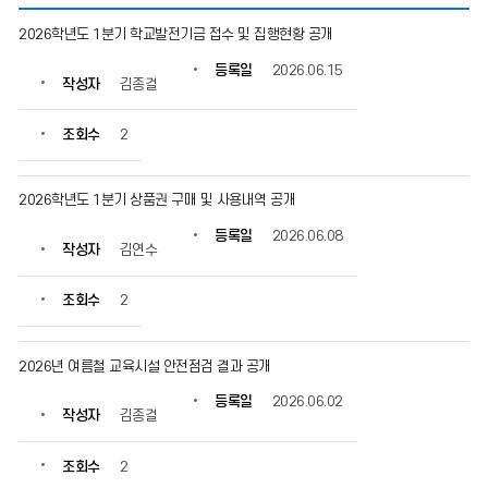
기
2026학년도 1분기 학교발전기금 접수 및 집행현황 공개
타
의
등록일
2026.06.15
작성자
김종걸
게
시
물
조회수
2
번
호,
제
2026학년도 1분기 상품권 구매 및 사용내역 공개
목,
등록일
2026.06.08
작
작성자
김연수
성
자,
조회수
2
등
록
일,
2026년 여름철 교육시설 안전점검 결과 공개
조
회
등록일
2026.06.02
수
작성자
김종걸
정
보
조회수
2
를