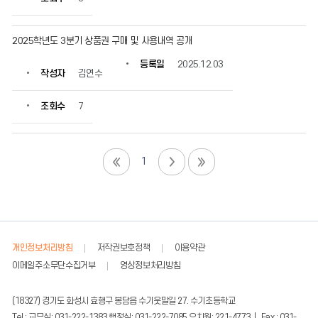
2025학년도 3분기 상품권 구매 및 사용내역 공개
등록일
2025.12.03
작성자
김연수
조회수
7
1
개인정보처리방침
저작권보호정책
이용약관
이메일주소무단수집거부
영상정보처리방침
(18327) 경기도 화성시 효행구 봉담읍 수기웃말길 27. 수기초등학교
Tel : 교무실: 031-222-1383,행정실: 031-222-7085,유치원: 221-4773 | Fax : 031-