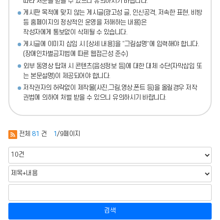
따라 처분
을 받을 수 있으니 유의하시기 바랍니다.
게시판 목적에 맞지 않는 게시글(광고성 글, 인신공격, 저속한 표현, 비방
등 홈페이지의 정상적인 운영을 저해하는 내용)
은
작성자에게 통보없이 삭제될 수 있습니다.
게시글에 이미지 삽입 시 [상세 내용]을 “그림설명”에 입력해야 합니다.
(장애인차별금지법에 따른 웹접근성 준수)
외부 동영상 탑재 시 콘텐츠(음성정보 등)에 대한 대체 수단(자막삽입 또
는 본문설명)이 제공되어야 합니다.
저작권자의 허락없이 제작물(사진,그림,영상,폰트 등)을 올릴경우 저작
권법에 의하여 처벌 받을 수 있으니 유의하시기 바랍니다.
전체
81
건
1
/9페이지
검색