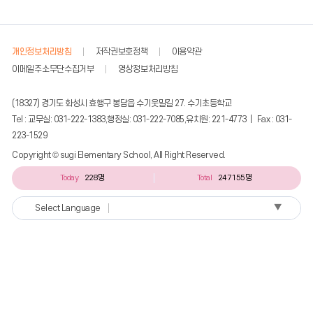
개인정보처리방침
저작권보호정책
이용약관
이메일주소무단수집거부
영상정보처리방침
(18327) 경기도 화성시 효행구 봉담읍 수기웃말길 27. 수기초등학교
Tel : 교무실: 031-222-1383,행정실: 031-222-7085,유치원: 221-4773 | Fax : 031-
223-1529
Copyright © sugi Elementary School, All Right Reserved.
Today
228명
Total
247155명
▼
Select Language