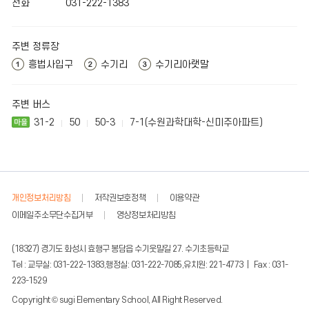
전화
031-222-1383
주변 정류장
흥법사입구
수기리
수기리아랫말
주변 버스
31-2
50
50-3
7-1(수원과학대학-신미주아파트)
개인정보처리방침
저작권보호정책
이용약관
이메일주소무단수집거부
영상정보처리방침
(18327) 경기도 화성시 효행구 봉담읍 수기웃말길 27. 수기초등학교
Tel : 교무실: 031-222-1383,행정실: 031-222-7085,유치원: 221-4773 | Fax : 031-
223-1529
Copyright © sugi Elementary School, All Right Reserved.