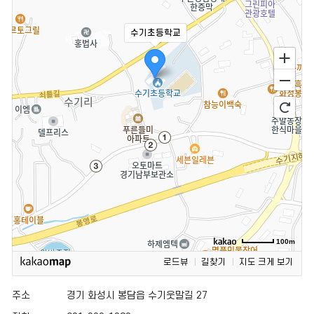
수기초등학교
100m
로드뷰
길찾기
지도 크게 보기
주소
경기 화성시 봉담읍 수기웃말길 27